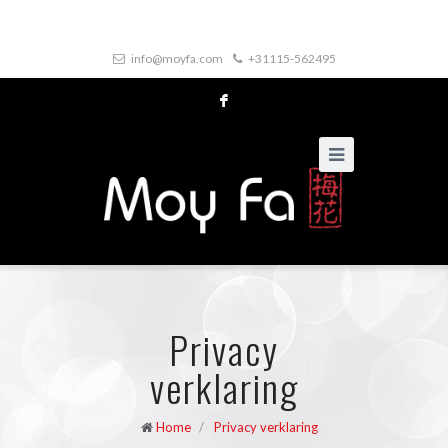
info@moyfa.com
+31115-562495
F
Privacy
verklaring
Home
/
Privacy verklaring