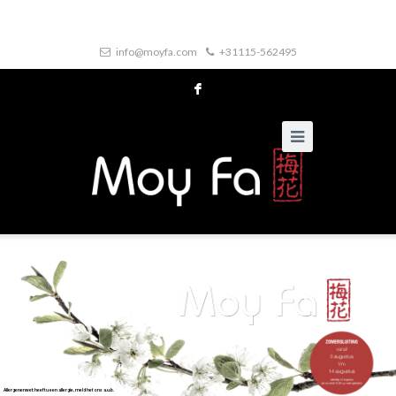
info@moyfa.com
+31115-562495
F
Allergenenwet: heeft u een allergie, meld het ons a.u.b.