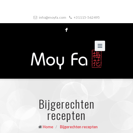
info@moyfa.com
+31115-562495
F
Bijgerechten
recepten
Home
/
Bijgerechten recepten